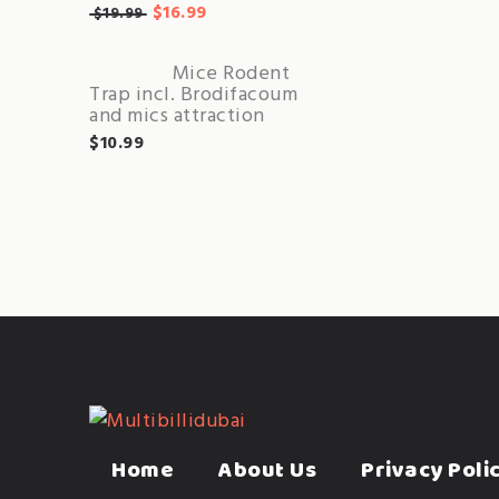
$
16.99
$
19.99
Mice Rodent
Trap incl. Brodifacoum
and mics attraction
$
10.99
Home
About Us
Privacy Poli