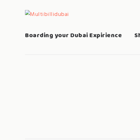
Skip
to
MULTIBILLIDUBAI
Search
content
for:
Boarding your Dubai Expirience
S