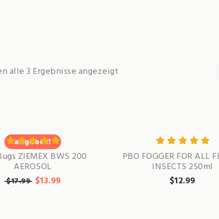
n alle 3 Ergebnisse angezeigt
angebot!
Bewertet mit
Bewertet mit
Bugs ZIEMEX BWS 200
PBO FOGGER FOR ALL F
AEROSOL
INSECTS 250ml
5.00
von 5
5.00
von 5
$
13.99
$
12.99
$
17.99