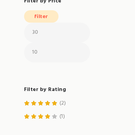
Filter by Price
filter
Filter by Rating
(2)
Bewertet mit
5
(1)
von 5
Bewertet
mit
4
von 5