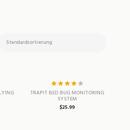
Bewertet
LYING
TRAPIT BED BUG MONITORING
SYSTEM
mit
4.00
von 5
$
25.99